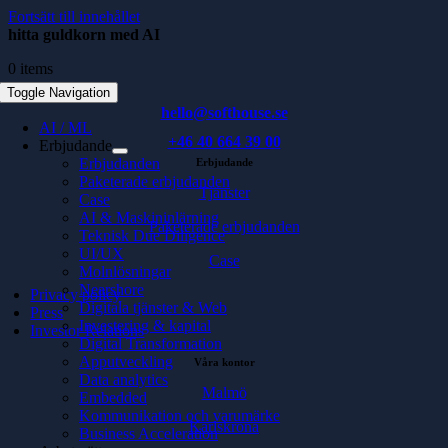
Fortsätt till innehållet
hitta guldkorn med AI
0 items
Toggle Navigation
hello@softhouse.se
AI / ML
+46 40 664 39 00
Erbjudande
Erbjudanden
Erbjudande
Paketerade erbjudanden
Tjänster
Case
AI & Maskininlärning
Paketerade erbjudanden
Teknisk Due Diligence
UI/UX
Case
Molnlösningar
Nearshore
Privacy policy
Digitala tjänster & Web
Press
Investering & kapital
Investor Relations
Digital Transformation
Apputveckling
Våra kontor
Data analytics
Malmö
Embedded
Kommunikation och varumärke
Karlskrona
Business Acceleration