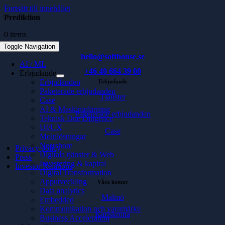
Fortsätt till innehållet
Prediktion
0 items
Toggle Navigation
hello@softhouse.se
AI / ML
+46 40 664 39 00
Erbjudande
Erbjudanden
Erbjudande
Paketerade erbjudanden
Tjänster
Case
AI & Maskininlärning
Paketerade erbjudanden
Teknisk Due Diligence
UI/UX
Case
Molnlösningar
Nearshore
Privacy policy
Digitala tjänster & Web
Press
Investering & kapital
Investor Relations
Digital Transformation
Apputveckling
Våra kontor
Data analytics
Malmö
Embedded
Kommunikation och varumärke
Karlskrona
Business Acceleration