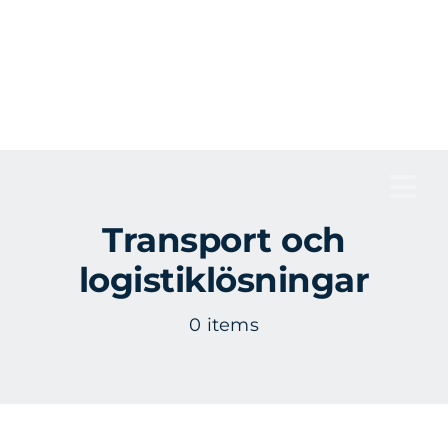
Fortsätt
till
innehållet
Tog
Transport och
Nav
logistiklösningar
0 items