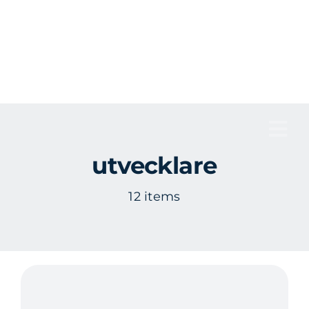
Fortsätt
till
innehållet
Tog
utvecklare
Nav
12 items