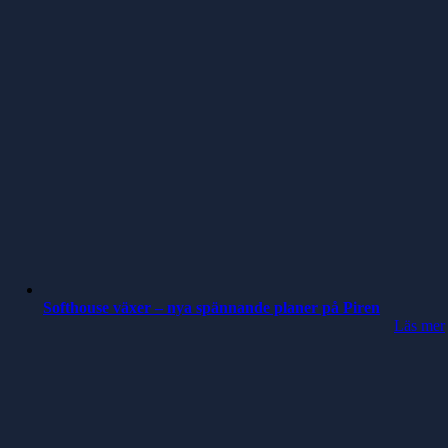
Softhouse växer – nya spännande planer på Piren
Läs mer