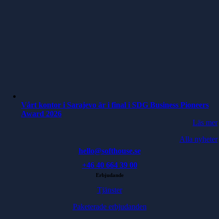
Vårt kontor i Sarajevo är i final i SDG Business Pioneers
Award 2026
Läs mer
Alla nyheter
hello@softhouse.se
+46 40 664 39 00
Erbjudande
Tjänster
Paketerade erbjudanden