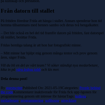
på kunskap och prestation.
Från datorn till stallet
På fritiden föredrar Frida att hänga i stallet. Annars spenderar hon tid
hemma tillsammans med hennes sambo och deras två bengalkatter.
– Det blir också en hel del tid framför datorn på fritiden, fast datorspel
då istället, berättar Frida.
Fridas hemliga talang är att hon har fotografiskt minne.
– Mitt minne har hjälpt mig genom många tentor och prov genom
åren, säger Frida.
Vill du bli en del av vårt team? Vi söker ständigt nya medarbetare,
kika in på
våra lediga jobb
och läs mer.
Dela denna post!
By
guestwriter
Published On: 2021-05-19
Categories:
People behind
the code
Kommentarer inaktiverade
för Frida fick upp ögonen för
programmering genom sitt intresse för hästar
Tags:
kollega
,
medarbetare
,
programmering
,
softhouse
,
utvecklare