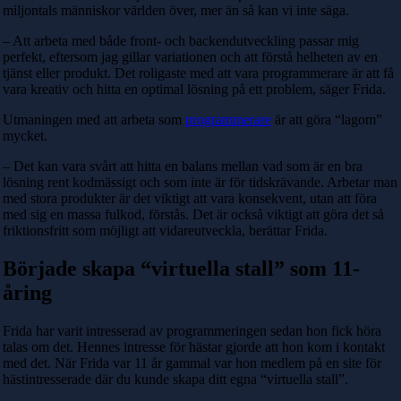
miljontals människor världen över, mer än så kan vi inte säga.
– Att arbeta med både front- och backendutveckling passar mig
perfekt, eftersom jag gillar variationen och att förstå helheten av en
tjänst eller produkt. Det roligaste med att vara programmerare är att få
vara kreativ och hitta en optimal lösning på ett problem, säger Frida.
Utmaningen med att arbeta som
programmerare
är att göra “lagom”
mycket.
– Det kan vara svårt att hitta en balans mellan vad som är en bra
lösning rent kodmässigt och som inte är för tidskrävande. Arbetar man
med stora produkter är det viktigt att vara konsekvent, utan att föra
med sig en massa fulkod, förstås. Det är också viktigt att göra det så
friktionsfritt som möjligt att vidareutveckla, berättar Frida.
Började skapa “virtuella stall” som 11-
åring
Frida har varit intresserad av programmeringen sedan hon fick höra
talas om det. Hennes intresse för hästar gjorde att hon kom i kontakt
med det. När Frida var 11 år gammal var hon medlem på en site för
hästintresserade där du kunde skapa ditt egna “virtuella stall”.