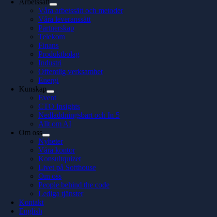
Arbetssätt
Våra arbetssätt och metoder
Våra leveranssätt
Partnerskap
Telekom
Finans
Produktbolag
Industri
Offentlig verksamhet
Energi
Kunskap
Event
CTO Insights
Nedladdningsbart och In 5
Allt om AI
Om oss
Nyheter
Våra kontor
Konsultquizet
Livet på Softhouse
Om oss
People behind the code
Lediga tjänster
Kontakt
English