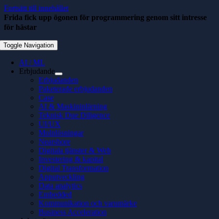
Fortsätt till innehållet
Frida fick upp ögonen för programmering genom sitt intresse
för hästar
maj 19, 2021
Toggle Navigation
AI / ML
Erbjudande
Erbjudanden
Paketerade erbjudanden
Case
AI & Maskininlärning
Teknisk Due Diligence
UI/UX
Molnlösningar
Nearshore
Digitala tjänster & Web
Investering & kapital
Digital Transformation
Apputveckling
Data analytics
Embedded
Kommunikation och varumärke
Business Acceleration