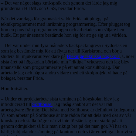
– Det var något slags xml-språk och genom det lärde jag mig
grunderna i HTML och CSS, berättar Frida.
När det var dags för gymnasiet valde Frida att plugga på
teknikprogrammet med inriktning programmering. Efter plugget tog
hon en paus från programmeringen och arbetade som säljare i en
butik. Ett par år senare bestämde hon sig för att ge sig ut i världen.
– Det var under min fyra månaders backpackingresa i Sydostasien
som jag bestämde mig för att flytta ner till Karlskrona och börja
studera till mjukvaruutvecklare på
Blekinge tekniska högskola
. Under
sista året på högskolan började min “riktiga” yrkesresa och jag blev
timanställd som programmerare på ett annat konsultbolag. Där
arbetade jag och några andra vidare med ett skolprojekt vi hade på
bolaget, berättar Frida.
Hon fortsätter.
– Under ett projektarbete sista terminen på högskolan blev jag
introducerad till
Softhouse.
Jag insåg snabbt att det var rätt
arbetsgivare för mig. Det bästa med Softhouse är definitivt kollegorna.
Vi som arbetar på Softhouse är inte rädda för att dela med oss av vår
kunskap och ställa frågor när vi inte förstår. Jag tror starkt på att
genom ödmjukhet så blir man riktigt bra på det man gör. Vi har en
härlig inbjudande stämning på kontoren och vi är enhetliga i hur vi ser