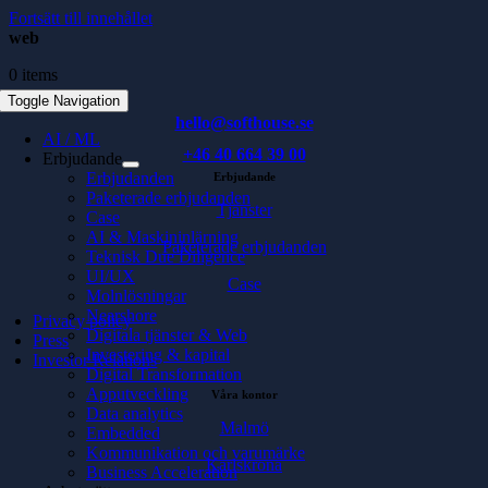
Fortsätt till innehållet
web
0 items
Toggle Navigation
hello@softhouse.se
AI / ML
+46 40 664 39 00
Erbjudande
Erbjudanden
Erbjudande
Paketerade erbjudanden
Tjänster
Case
AI & Maskininlärning
Paketerade erbjudanden
Teknisk Due Diligence
UI/UX
Case
Molnlösningar
Nearshore
Privacy policy
Digitala tjänster & Web
Press
Investering & kapital
Investor Relations
Digital Transformation
Apputveckling
Våra kontor
Data analytics
Malmö
Embedded
Kommunikation och varumärke
Karlskrona
Business Acceleration