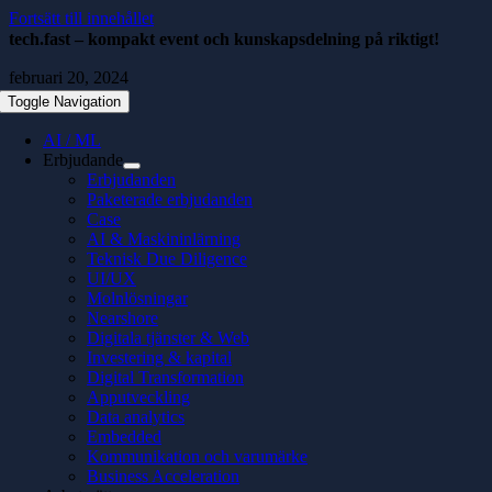
Fortsätt till innehållet
tech.fast – kompakt event och kunskapsdelning på riktigt!
februari 20, 2024
Toggle Navigation
AI / ML
Erbjudande
Erbjudanden
Paketerade erbjudanden
Case
AI & Maskininlärning
Teknisk Due Diligence
UI/UX
Molnlösningar
Nearshore
Digitala tjänster & Web
Investering & kapital
Digital Transformation
Apputveckling
Data analytics
Embedded
Kommunikation och varumärke
Business Acceleration