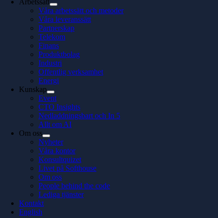
Arbetssätt
Våra arbetssätt och metoder
Våra leveranssätt
Partnerskap
Telekom
Finans
Produktbolag
Industri
Offentlig verksamhet
Energi
Kunskap
Event
CTO Insights
Nedladdningsbart och In 5
Allt om AI
Om oss
Nyheter
Våra kontor
Konsultquizet
Livet på Softhouse
Om oss
People behind the code
Lediga tjänster
Kontakt
English