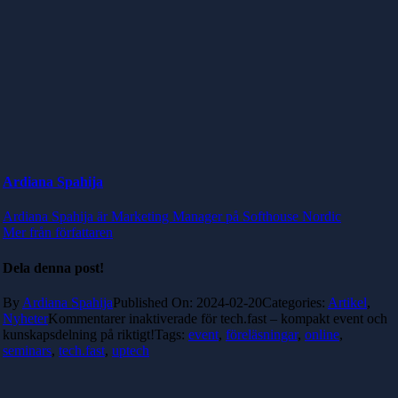
Ardiana Spahija
Ardiana Spahija är Marketing Manager på Softhouse Nordic
Mer från författaren
Dela denna post!
By
Ardiana Spahija
Published On: 2024-02-20
Categories:
Artikel
,
Nyheter
Kommentarer inaktiverade
för tech.fast – kompakt event och
kunskapsdelning på riktigt!
Tags:
event
,
föreläsningar
,
online
,
seminars
,
tech.fast
,
uptech