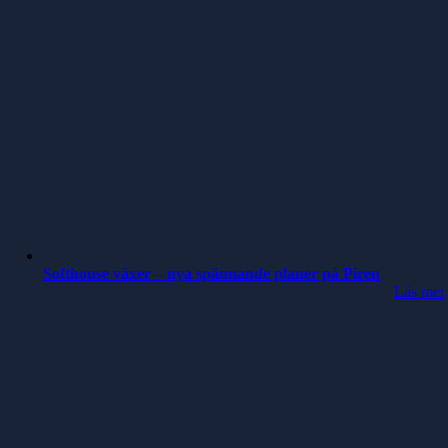
Softhouse växer – nya spännande planer på Piren
Läs mer