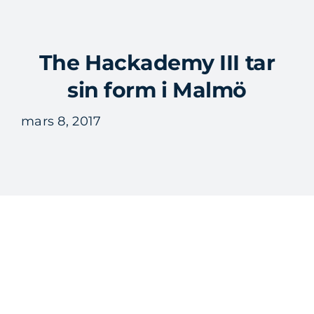
Fortsätt
till
Tog
innehållet
The Hackademy III tar
Nav
sin form i Malmö
mars 8, 2017