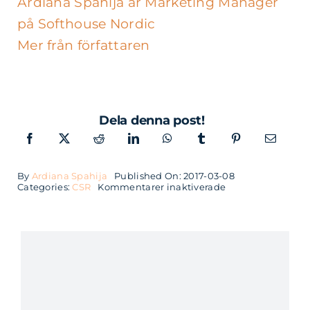
Ardiana Spahija är Marketing Manager
på Softhouse Nordic
Mer från författaren
Dela denna post!
By
Ardiana Spahija
Published On: 2017-03-08
för
Categories:
CSR
Kommentarer inaktiverade
The
Hackademy
III
tar
sin
form
i
Malmö