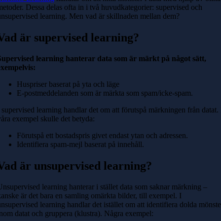
metoder. Dessa delas ofta in i två huvudkategorier: supervised och
unsupervised learning. Men vad är skillnaden mellan dem?
Vad är supervised learning?
Supervised learning hanterar data som är märkt på något sätt,
exempelvis:
Huspriser baserat på yta och läge
E-postmeddelanden som är märkta som spam/icke-spam.
I supervised learning handlar det om att förutspå märkningen från datat. 
våra exempel skulle det betyda:
Förutspå ett bostadspris givet endast ytan och adressen.
Identifiera spam-mejl baserat på innehåll.
Vad är unsupervised learning?
Unsupervised learning hanterar i stället data som saknar märkning –
kanske är det bara en samling omärkta bilder, till exempel. I
unsupervised learning handlar det istället om att identifiera dolda mönste
inom datat och gruppera (klustra). Några exempel: