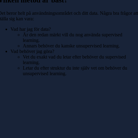
Vilken metod är bäst?
Det beror helt på användningsområdet och ditt data. Några bra frågor at
tälla sig kan vara:
Vad har jag för data?
Är den redan märkt vill du nog använda supervised
learning.
Annars behöver du kanske unsupervised learning.
Vad behöver jag göra?
Vet du exakt vad du letar efter behöver du supervised
learning.
Letar du efter struktur du inte själv vet om behöver du
unsupervised learning.