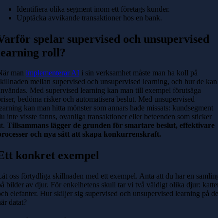
Identifiera olika segment inom ett företags kunder.
Upptäcka avvikande transaktioner hos en bank.
Varför spelar supervised och unsupervised
learning roll?
När man
implementerar AI
i sin verksamhet måste man ha koll på
skillnaden mellan supervised och unsupervised learning, och hur de kan
användas. Med supervised learning kan man till exempel förutsäga
priser, bedöma risker och automatisera beslut. Med unsupervised
learning kan man hitta mönster som annars hade missats: kundsegment
du inte visste fanns, ovanliga transaktioner eller beteenden som sticker
ut.
Tillsammans lägger de grunden för smartare beslut, effektivare
processer och nya sätt att skapa konkurrenskraft.
Ett konkret exempel
Låt oss förtydliga skillnaden med ett exempel. Anta att du har en samlin
på bilder av djur. För enkelhetens skull tar vi två väldigt olika djur: katte
och elefanter. Hur skiljer sig supervised och unsupervised learning på de
här datat?