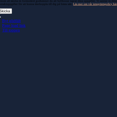
nom att skicka in formuläret godkänner du att Softhouse lagrar dina uppgifter. Vi samlar in dina
ntaktuppgifter för att kunna återkoppla till dig på bästa sätt.
Läs mer om vår integritetspolicy här
Skicka
Byt glidfält
Page load link
Till toppen