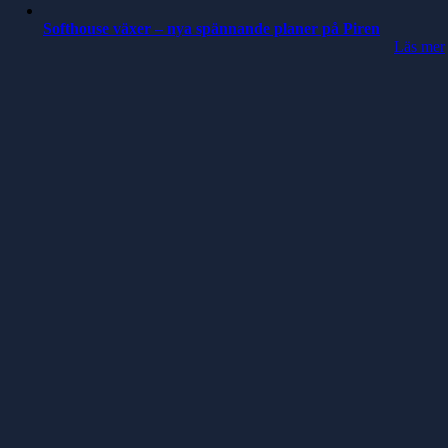
Softhouse växer – nya spännande planer på Piren
Läs mer