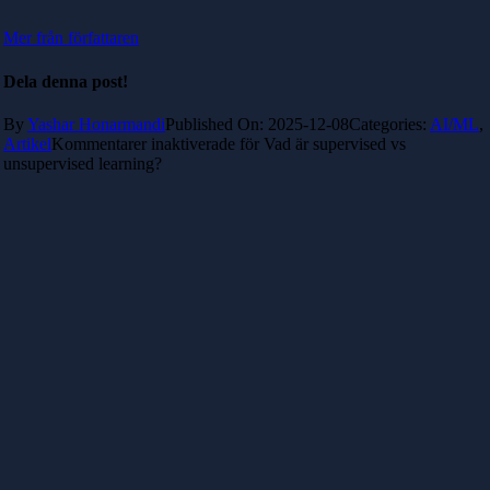
Mer från författaren
Dela denna post!
By
Yashar Honarmandi
Published On: 2025-12-08
Categories:
AI/ML
,
Artikel
Kommentarer inaktiverade
för Vad är supervised vs
unsupervised learning?