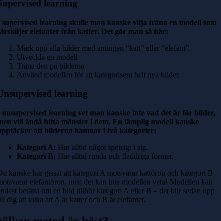
Supervised learning
I supervised learning skulle man kanske vilja träna en modell som
särskiljer elefanter från katter. Det gör man så här:
Märk upp alla bilder med antingen “katt” eller “elefant”.
Utveckla en modell
Träna den på bilderna
Använd modellen för att kategorisera helt nya bilder.
Unsupervised learning
I unsupervised learning vet man kanske inte vad det är för bilder,
men vill ändå hitta mönster i dem. En lämplig modell kanske
upptäcker att bilderna hamnar i två kategorier:
Kategori A:
Har alltid något spetsigt i sig.
Kategori B:
Har alltid runda och fladdriga former.
Du kanske har gissat att kategori A motsvarar kattöron och kategori B
motsvarar elefantöron, men det kan inte modellen veta! Modellen kan
endast berätta om en bild tillhör kategori A eller B – det blir sedan upp
ill dig att tolka att A är katter och B är elefanter.