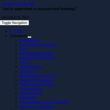
Fortsätt till innehållet
Vad är supervised vs unsupervised learning?
december 8, 2025
Toggle Navigation
AI / ML
Erbjudande
Erbjudanden
Paketerade erbjudanden
Case
AI & Maskininlärning
Teknisk Due Diligence
UI/UX
Molnlösningar
Nearshore
Digitala tjänster & Web
Investering & kapital
Digital Transformation
Apputveckling
Data analytics
Embedded
Kommunikation och varumärke
Business Acceleration