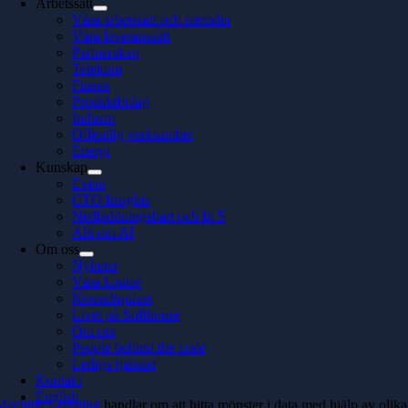
Arbetssätt
Våra arbetssätt och metoder
Våra leveranssätt
Partnerskap
Telekom
Finans
Produktbolag
Industri
Offentlig verksamhet
Energi
Kunskap
Event
CTO Insights
Nedladdningsbart och In 5
Allt om AI
Om oss
Nyheter
Våra kontor
Konsultquizet
Livet på Softhouse
Om oss
People behind the code
Lediga tjänster
Kontakt
English
Machine Learning
handlar om att hitta mönster i data med hjälp av olika