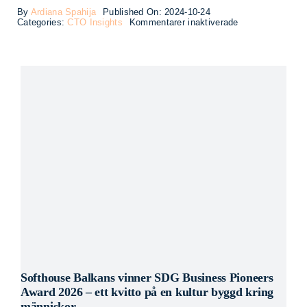
By
Ardiana Spahija
Published On: 2024-10-24
för
Categories:
CTO Insights
Kommentarer inaktiverade
Framtida
Teknologitrender
med
Jonas
Zetterqvist
Softhouse Balkans vinner SDG Business Pioneers
Award 2026 – ett kvitto på en kultur byggd kring
människor