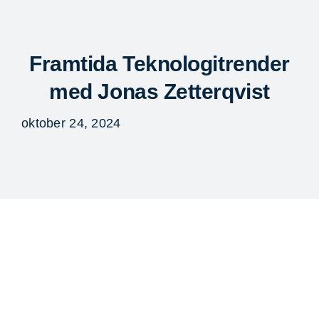
Fortsätt
till
Togg
innehållet
Navi
Framtida Teknologitrender
med Jonas Zetterqvist
oktober 24, 2024