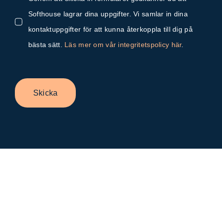
Softhouse lagrar dina uppgifter. Vi samlar in dina
kontaktuppgifter för att kunna återkoppla till dig på
bästa sätt.
Läs mer om vår integritetspolicy här
.
Skicka
Byt
glidfält