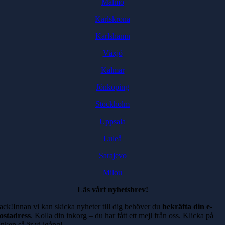
Malmö
Karlskrona
Karlshamn
Växjö
Kalmar
Jönköping
Stockholm
Uppsala
Luleå
Sarajevo
Milou
Läs vårt nyhetsbrev!
ack!Innan vi kan skicka nyheter till dig behöver du
bekräfta din e-
ostadress
. Kolla din inkorg – du har fått ett mejl från oss.
Klicka på
änken
så är vi igång!