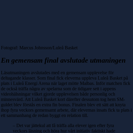
Fotograf: Marcus Johnsson/Luleå Basket
En gemensam final avslutade utmaningen
Läsutmaningen avslutades med en gemensam upplevelse för
deltagande klasser. Som final fick eleverna uppleva Luleå Basket på
plats i Luleå Energi Arena när laget mötte Malbas. Inför matchen fick
de också träffa några av spelarna som de tidigare sett i appens
videohälsningar vilket gjorde upplevelsen både personlig och
minnesvärd. Att Luleå Basket kort därefter dessutom tog hem SM-
guldet blev förstås en extra fin bonus.
Finalen blev ett sätt att knyta
ihop fyra veckors gemensamt arbete, där elevernas insats fick ta plats i
ett sammanhang de redan byggt en relation till.
– Det var jättekul att få träffa alla elever igen efter fyra
veckors läsning och höra hur vårt initiativ faktiskt hade