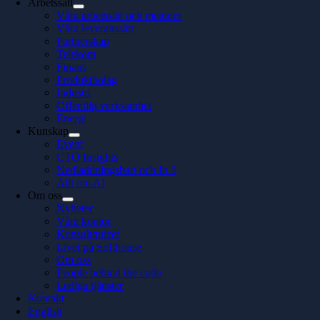
Arbetssätt
Våra arbetssätt och metoder
Våra leveranssätt
Partnerskap
Telekom
Finans
Produktbolag
Industri
Offentlig verksamhet
Energi
Kunskap
Event
CTO Insights
Nedladdningsbart och In 5
Allt om AI
Om oss
Nyheter
Våra kontor
Konsultquizet
Livet på Softhouse
Om oss
People behind the code
Lediga tjänster
Kontakt
English