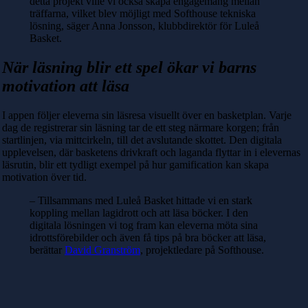
detta projekt ville vi också skapa engagemang mellan
träffarna, vilket blev möjligt med Softhouse tekniska
lösning, säger Anna Jonsson, klubbdirektör för Luleå
Basket.
När läsning blir ett spel ökar vi barns
motivation att läsa
I appen följer eleverna sin läsresa visuellt över en basketplan. Varje
dag de registrerar sin läsning tar de ett steg närmare korgen; från
startlinjen, via mittcirkeln, till det avslutande skottet. Den digitala
upplevelsen, där basketens drivkraft och laganda flyttar in i elevernas
läsrutin, blir ett tydligt exempel på hur gamification kan skapa
motivation över tid.
– Tillsammans med Luleå Basket hittade vi en stark
koppling mellan lagidrott och att läsa böcker. I den
digitala lösningen vi tog fram kan eleverna möta sina
idrottsförebilder och även få tips på bra böcker att läsa,
berättar
David Granström
, projektledare på Softhouse.