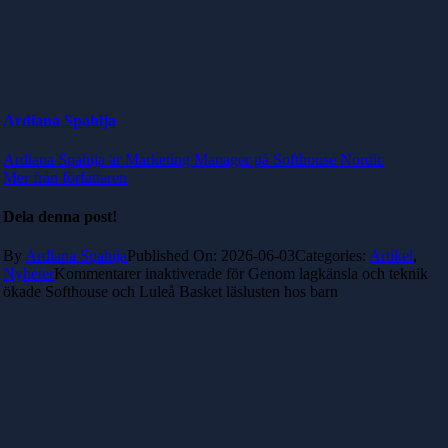
Ardiana Spahija
Ardiana Spahija är Marketing Manager på Softhouse Nordic
Mer från författaren
Dela denna post!
By
Ardiana Spahija
Published On: 2026-06-03
Categories:
Artikel
,
Nyheter
Kommentarer inaktiverade
för Genom lagkänsla och teknik
ökade Softhouse och Luleå Basket läslusten hos barn