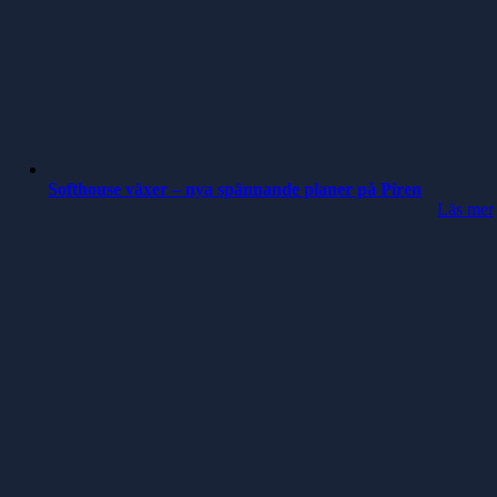
Softhouse växer – nya spännande planer på Piren
Läs mer