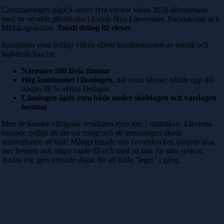
Läsutmaningen pågick under fyra veckor våren 2026 tillsammans
med tre utvalda pilotskolor i Luleå: Nya Läroverket, Porsöskolan och
Midskogsskolan.
Totalt deltog 82 elever
.
Resultaten visar tydligt vilken effekt kombinationen av teknik och
lagkänsla kan ha:
Närmare 500 lästa timmar
Hög kontinuitet i läsningen
, där vissa klasser nådde upp till
nästan 80 % aktiva läsdagar
Läsningen ägde rum både under skoldagen och vardagen
hemma
Men de kanske viktigaste resultaten syns inte i statistiken.
Eleverna
menade tydligt att det var roligt och att utmaningen ökade
motivationen att läsa! Många hittade nya favoritböcker, började läsa
mer hemma och några valde till och med att läsa för sina syskon.
Andra tog igen missade dagar för att hålla “laget” i gång.