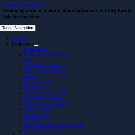
Fortsätt till innehållet
Genom lagkänsla och teknik ökade Softhouse och Luleå Basket
läslusten hos barn
juni 3, 2026
Toggle Navigation
AI / ML
Erbjudande
Erbjudanden
Paketerade erbjudanden
Case
AI & Maskininlärning
Teknisk Due Diligence
UI/UX
Molnlösningar
Nearshore
Digitala tjänster & Web
Investering & kapital
Digital Transformation
Apputveckling
Data analytics
Embedded
Kommunikation och varumärke
Business Acceleration