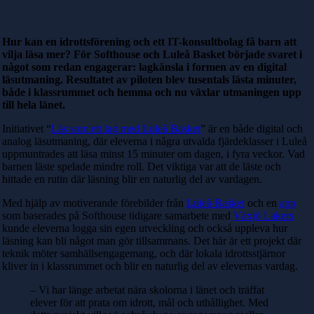
Hur kan en idrottsförening och ett IT-konsultbolag få barn att
vilja läsa mer? För Softhouse och Luleå Basket började svaret i
något som redan engagerar: lagkänsla i formen av en digital
läsutmaning. Resultatet av piloten blev tusentals lästa minuter,
både i klassrummet och hemma och nu växlar utmaningen upp
till hela länet.
Initiativet “
Läs som ett lag med Luleå Basket
” är en både digital och
analog läsutmaning, där eleverna i några utvalda fjärdeklasser i Luleå
uppmuntrades att läsa minst 15 minuter om dagen, i fyra veckor. Vad
barnen läste spelade mindre roll. Det viktiga var att de läste och
hittade en rutin där läsning blir en naturlig del av vardagen.
Med hjälp av motiverande förebilder från
Luleå Basket
och en
app
som baserades på Softhouse
tidigare samarbete med
Växjö Lakers
kunde eleverna logga sin egen utveckling och också uppleva hur
läsning kan bli något man gör tillsammans. Det här är ett projekt där
teknik möter samhällsengagemang, och där lokala idrottsstjärnor
kliver in i klassrummet och blir en naturlig del av elevernas vardag.
– Vi har länge arbetat nära skolorna i länet och träffat
elever för att prata om idrott, mål och uthållighet. Med