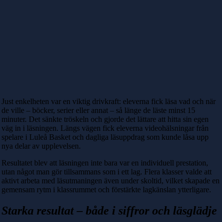
Just enkelheten var en viktig drivkraft: eleverna fick läsa vad och när
de ville – böcker, serier eller annat – så länge de läste minst 15
minuter. Det sänkte tröskeln och gjorde det lättare att hitta sin egen
väg in i läsningen.
Längs vägen fick eleverna videohälsningar från
spelare i Luleå Basket och dagliga läsuppdrag som kunde låsa upp
nya delar av upplevelsen.
Resultatet blev att läsningen inte bara var en individuell prestation,
utan något man gör tillsammans som i ett lag.
Flera klasser valde att
aktivt arbeta med läsutmaningen även under skoltid, vilket skapade en
gemensam rytm i klassrummet och förstärkte lagkänslan ytterligare.
Starka resultat – både i siffror och läsglädje