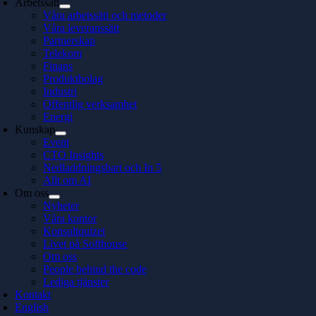
Arbetssätt
Våra arbetssätt och metoder
Våra leveranssätt
Partnerskap
Telekom
Finans
Produktbolag
Industri
Offentlig verksamhet
Energi
Kunskap
Event
CTO Insights
Nedladdningsbart och In 5
Allt om AI
Om oss
Nyheter
Våra kontor
Konsultquizet
Livet på Softhouse
Om oss
People behind the code
Lediga tjänster
Kontakt
English