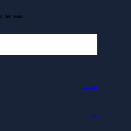
ll den resan.
Läs mer
Läs mer