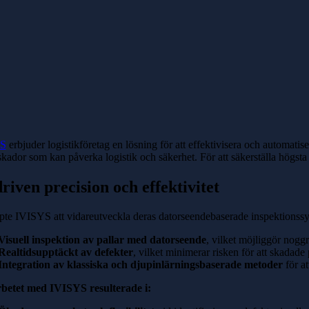
S
erbjuder logistikföretag en lösning för att effektivisera och automatiser
skador som kan påverka logistik och säkerhet. För att säkerställa högsta
riven precision och effektivitet
lpte IVISYS att vidareutveckla deras datorseendebaserade inspektionssy
Visuell inspektion av pallar med datorseende
, vilket möjliggör noggr
Realtidsupptäckt av defekter
, vilket minimerar risken för att skadade 
Integration av klassiska och djupinlärningsbaserade metoder
för at
betet med IVISYS resulterade i: