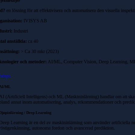
jektdetaljer
ad?
en lösning för att effektivisera och automatisera den visuella inspekt
ganisation:
IVISYS AB
dustri:
Industri
tal anställda:
ca 40
sättning:
> Ca 30 mkr (2023)
knologier och metoder:
AI/ML, Computer Vision, Deep Learning, 
Ivisys
AI/ML
AI (Artificiell Intelligens) och ML (Maskininlärning) handlar om att sk
bland annat inom automatisering, analys, rekommendationer och predikt
Djupinlärning / Deep Learning
Deep Learning är en del av maskininlärning som använder artificiella n
röstigenkänning, autonoma fordon och avancerad prediktion.