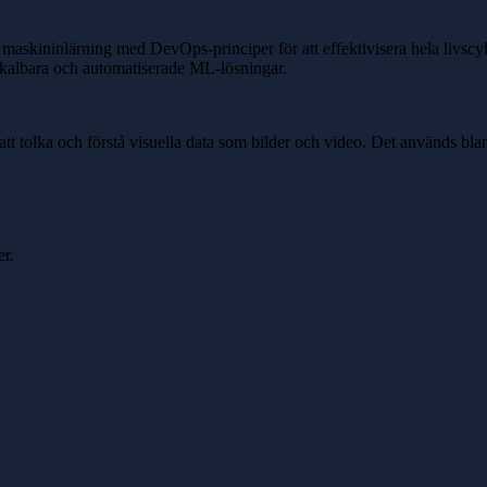
ininlärning med DevOps-principer för att effektivisera hela livscyke
, skalbara och automatiserade ML-lösningar.
tt tolka och förstå visuella data som bilder och video. Det används bla
er.