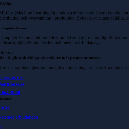
MLOps
MLOps (Machine Learning Operations) är en metodik som kombinerar mask
distribution och övervakning i produktion. Syftet är att skapa pålitliga
ComputerVision
Computer Vision är ett område inom AI som gör det möjligt för datorer a
industrin, självkörande fordon och medicinsk bildanalys.
fthouse
 är ett gäng skickliga utvecklare och programmerare
 formar framtiden genom innovativa kodlösningar och vackra upplevels
s mer
Läs mer
softhouse.se
 664 39 00
judande
änster
keterade erbjudanden
se