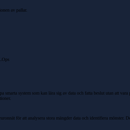
ionen av pallar.
MLOps
apa smarta system som kan lära sig av data och fatta beslut utan att var
ioner.
euronnät för att analysera stora mängder data och identifiera mönster.