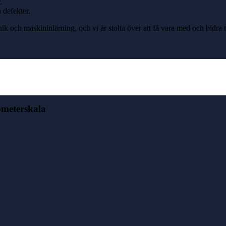
.
h defekter.
och maskininlärning, och vi är stolta över att få vara med och bidra ti
ometerskala