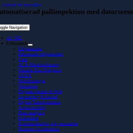
Fortsätt till innehållet
utomatiserad pallinspektion med datorseen
oggle Navigation
AI / ML
Erbjudande
Erbjudanden
Paketerade erbjudanden
Case
AI & Maskininlärning
Teknisk Due Diligence
UI/UX
Molnlösningar
Nearshore
Digitala tjänster & Web
Investering & kapital
Digital Transformation
Apputveckling
Data analytics
Embedded
Kommunikation och varumärke
Business Acceleration