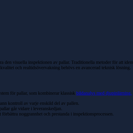
a den visuella inspektionen av pallar. Traditionella metoder för att ident
 kvalitet och realtidsövervakning behövs en avancerad teknisk lösning.
stem för pallar, som kombinerar klassisk
bildanalys med djupinlärning.
ann kontroll av varje enskild del av pallen.
pallar går vidare i leveranskedjan.
t förbättra noggrannhet och prestanda i inspektionsprocessen.