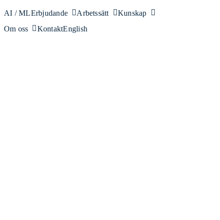
AI / ML
Erbjudande
Arbetssätt
Kunskap
Om oss
Kontakt
English