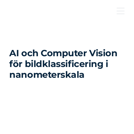
Fortsätt
till
Tog
innehållet
Nav
AI och Computer Vision
för bildklassificering i
nanometerskala