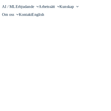
AI / ML
Erbjudande
Arbetssätt
Kunskap
Om oss
Kontakt
English