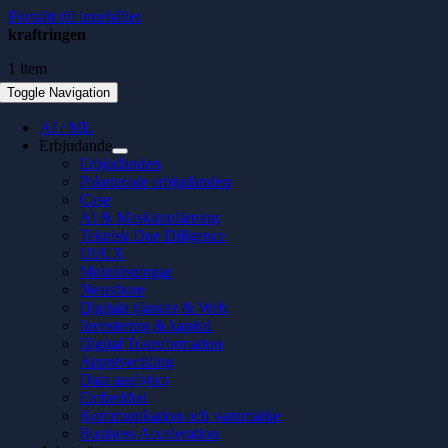
Fortsätt till innehållet
kraftringen
1 item
Toggle Navigation
AI / ML
Erbjudande
Erbjudanden
Paketerade erbjudanden
Case
AI & Maskininlärning
Teknisk Due Diligence
UI/UX
Molnlösningar
Nearshore
Digitala tjänster & Web
Investering & kapital
Digital Transformation
Apputveckling
Data analytics
Embedded
Kommunikation och varumärke
Business Acceleration