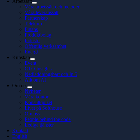
Arbetssätt
Våra arbetssätt och metoder
Våra leveranssätt
Partnerskap
Telekom
Finans
Produktbolag
Industri
Offentlig verksamhet
Energi
Kunskap
Event
CTO Insights
Nedladdningsbart och In 5
Allt om AI
Om oss
Nyheter
Våra kontor
Konsultquizet
Livet på Softhouse
Om oss
People behind the code
Lediga tjänster
Kontakt
English