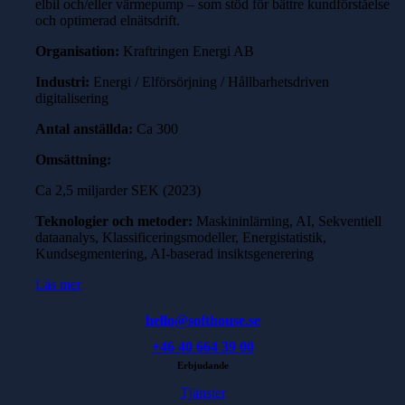
elbil och/eller värmepump – som stöd för bättre kundförståelse
och optimerad elnätsdrift.
Organisation:
Kraftringen Energi AB
Industri:
Energi / Elförsörjning / Hållbarhetsdriven
digitalisering
Antal anställda:
Ca 300
Omsättning:
Ca 2,5 miljarder SEK (2023)
Teknologier och metoder:
Maskininlärning, AI, Sekventiell
dataanalys, Klassificeringsmodeller, Energistatistik,
Kundsegmentering, AI-baserad insiktsgenerering
Läs mer
hello@softhouse.se
+46 40 664 39 00
Erbjudande
Tjänster