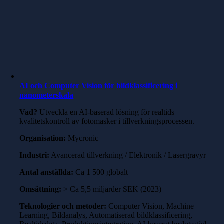
AI och Computer Vision för bildklassificering i
nanometerskala
Vad?
Utveckla en AI-baserad lösning för realtids
kvalitetskontroll av fotomasker i tillverkningsprocessen.
Organisation:
Mycronic
Industri:
Avancerad tillverkning / Elektronik / Lasergravyr
Antal anställda:
Ca 1 500 globalt
Omsättning:
> Ca 5,5 miljarder SEK (2023)
Teknologier och metoder:
Computer Vision, Machine
Learning, Bildanalys, Automatiserad bildklassificering,