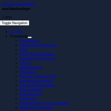
Fortsätt till innehållet
machinelearingn
1 item
Toggle Navigation
AI / ML
Erbjudande
Erbjudanden
Paketerade erbjudanden
Case
AI & Maskininlärning
Teknisk Due Diligence
UI/UX
Molnlösningar
Nearshore
Digitala tjänster & Web
Investering & kapital
Digital Transformation
Apputveckling
Data analytics
Embedded
Kommunikation och varumärke
Business Acceleration