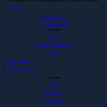
Realtidsdata, Produktionsintegration, AI-baserat beslutsstöd
Läs mer
hello@softhouse.se
+46 40 664 39 00
Erbjudande
Tjänster
Paketerade erbjudanden
Case
Privacy policy
Press
Investor Relations
Våra kontor
Malmö
Karlskrona
Karlshamn