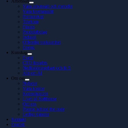
Arbetssätt
Våra arbetssätt och metoder
Våra leveranssätt
Partnerskap
Telekom
Finans
Produktbolag
Industri
Offentlig verksamhet
Energi
Kunskap
Event
CTO Insights
Nedladdningsbart och In 5
Allt om AI
Om oss
Nyheter
Våra kontor
Konsultquizet
Livet på Softhouse
Om oss
People behind the code
Lediga tjänster
Kontakt
English