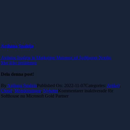
Ardiana Spahija
Ardiana Spahija är Marketing Manager på Softhouse Nordic
Mer från författaren
Dela denna post!
By
Ardiana Spahija
Published On: 2022-11-07
Categories:
Artikel
,
Cloud
,
Molnlösningar
,
Nyheter
Kommentarer inaktiverade
för
Softhouse nu Microsoft Gold Partner