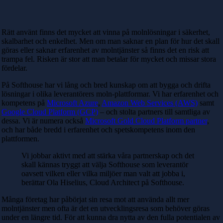
Rätt använt finns det mycket att vinna på molnlösningar i säkerhet,
skalbarhet och enkelhet. Men om man saknar en plan för hur det skall
göras eller saknar erfarenhet av molntjänster så finns det en risk att
trampa fel. Risken är stor att man betalar för mycket och missar stora
fördelar.
På Softhouse har vi lång och bred kunskap om att bygga och drifta
lösningar i olika leverantörers moln-plattformar. Vi har erfarenhet och
kompetens på
Microsoft Azure
,
Amazon Web Services (AWS)
samt
Google Cloud Platform (GCP)
– och stolta partners till samtliga av
dessa. Vi är numera också
Microsoft Gold Cloud Platform partner
,
och har både bredd i erfarenhet och spetskompetens inom den
plattformen.
Vi jobbar aktivt med att stärka våra partnerskap och det
skall kännas tryggt att välja Softhouse som leverantör
oavsett vilken eller vilka miljöer man valt att jobba i,
berättar Ola Hiselius, Cloud Architect på Softhouse.
Många företag har påbörjat sin resa mot att använda allt mer
molntjänster men ofta är det en utvecklingsresa som behöver göras
under en längre tid. För att kunna dra nytta av den fulla potentialen av