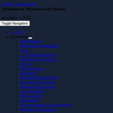
Fortsätt till innehållet
Softhouse nu Microsoft Gold Partner
november 7, 2022
Toggle Navigation
AI / ML
Erbjudande
Erbjudanden
Paketerade erbjudanden
Case
AI & Maskininlärning
Teknisk Due Diligence
UI/UX
Molnlösningar
Nearshore
Digitala tjänster & Web
Investering & kapital
Digital Transformation
Apputveckling
Data analytics
Embedded
Kommunikation och varumärke
Business Acceleration