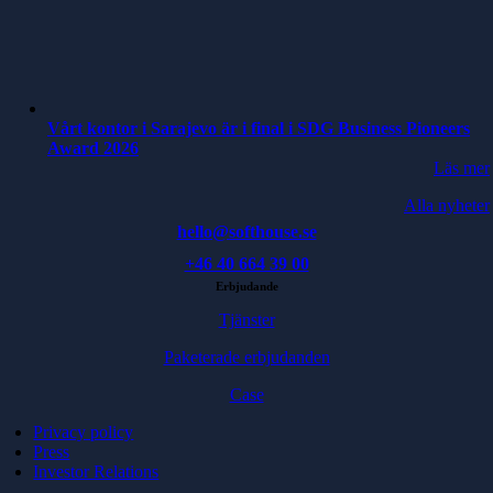
Vårt kontor i Sarajevo är i final i SDG Business Pioneers
Award 2026
Läs mer
Alla nyheter
hello@softhouse.se
+46 40 664 39 00
Erbjudande
Tjänster
Paketerade erbjudanden
Case
Privacy policy
Press
Investor Relations