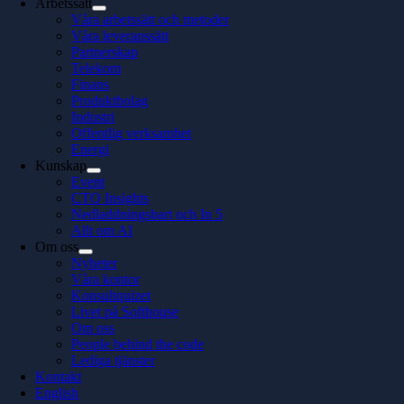
Arbetssätt
Våra arbetssätt och metoder
Våra leveranssätt
Partnerskap
Telekom
Finans
Produktbolag
Industri
Offentlig verksamhet
Energi
Kunskap
Event
CTO Insights
Nedladdningsbart och In 5
Allt om AI
Om oss
Nyheter
Våra kontor
Konsultquizet
Livet på Softhouse
Om oss
People behind the code
Lediga tjänster
Kontakt
English