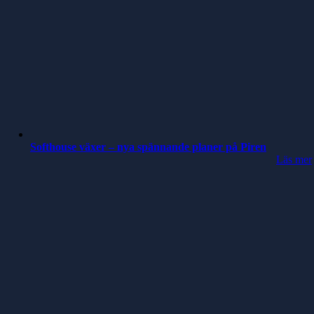
Softhouse växer – nya spännande planer på Piren
Läs mer