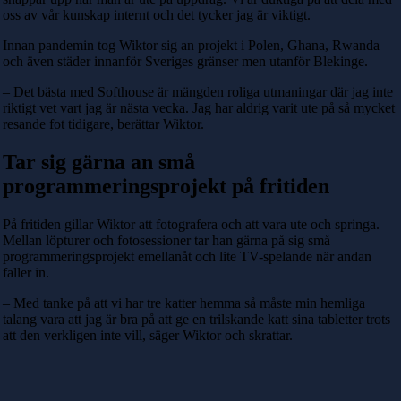
oss av vår kunskap internt och det tycker jag är viktigt.
Innan pandemin tog Wiktor sig an projekt i Polen, Ghana, Rwanda
och även städer innanför Sveriges gränser men utanför Blekinge.
– Det bästa med Softhouse är mängden roliga utmaningar där jag inte
riktigt vet vart jag är nästa vecka. Jag har aldrig varit ute på så mycket
resande fot tidigare, berättar Wiktor.
Tar sig gärna an små
programmeringsprojekt på fritiden
På fritiden gillar Wiktor att fotografera och att vara ute och springa.
Mellan löpturer och fotosessioner tar han gärna på sig små
programmeringsprojekt emellanåt och lite TV-spelande när andan
faller in.
– Med tanke på att vi har tre katter hemma så måste min hemliga
talang vara att jag är bra på att ge en trilskande katt sina tabletter trots
att den verkligen inte vill, säger Wiktor och skrattar.