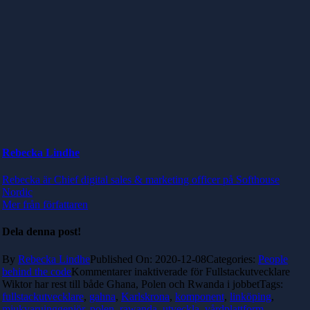
Rebecka Lindhe
Rebecka är Chief digital sales & marketing officer på Softhouse
Nordic
Mer från författaren
Dela denna post!
By
Rebecka Lindhe
Published On: 2020-12-08
Categories:
People
behind the code
Kommentarer inaktiverade
för Fullstackutvecklare
Wiktor har rest till både Ghana, Polen och Rwanda i jobbet
Tags:
fullstackutvecklare
,
gahna
,
Karlskrona
,
komponent
,
linköping
,
mjukvaruinggenjör
,
polen
,
rawanda
,
utveckla
,
vårdplattform