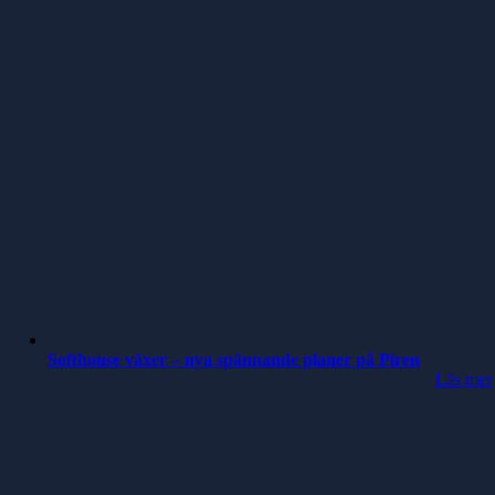
Softhouse växer – nya spännande planer på Piren
Läs mer