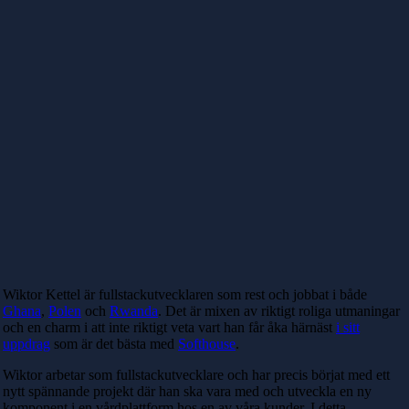
Wiktor Kettel är fullstackutvecklaren som rest och jobbat i både
Ghana
,
Polen
och
Rwanda
. Det är mixen av riktigt roliga utmaningar
och en charm i att inte riktigt veta vart han får åka härnäst
i sitt
uppdrag
som är det bästa med
Softhouse
.
Wiktor arbetar som fullstackutvecklare och har precis börjat med ett
nytt spännande projekt där han ska vara med och utveckla en ny
komponent i en vårdplattform hos en av våra kunder. I detta