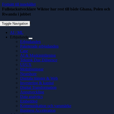
Fortsätt till innehållet
Fullstackutvecklare Wiktor har rest till både Ghana, Polen och
Rwanda i jobbet
december 8, 2020
Toggle Navigation
AI / ML
Erbjudande
Erbjudanden
Paketerade erbjudanden
Case
AI & Maskininlärning
Teknisk Due Diligence
UI/UX
Molnlösningar
Nearshore
Digitala tjänster & Web
Investering & kapital
Digital Transformation
Apputveckling
Data analytics
Embedded
Kommunikation och varumärke
Business Acceleration