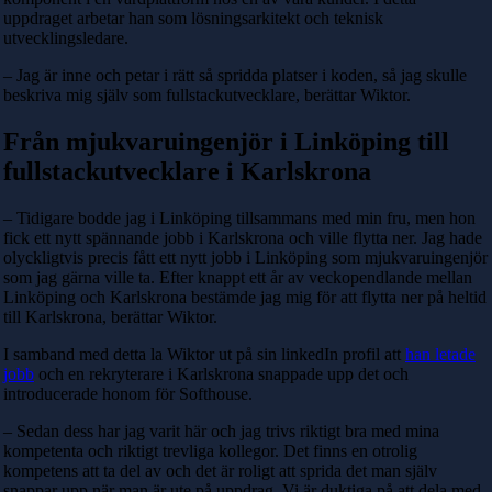
uppdraget arbetar han som lösningsarkitekt och teknisk
utvecklingsledare.
– Jag är inne och petar i rätt så spridda platser i koden, så jag skulle
beskriva mig själv som fullstackutvecklare, berättar Wiktor.
Från mjukvaruingenjör i Linköping till
fullstackutvecklare i Karlskrona
– Tidigare bodde jag i Linköping tillsammans med min fru, men hon
fick ett nytt spännande jobb i Karlskrona och ville flytta ner. Jag hade
olyckligtvis precis fått ett nytt jobb i Linköping som mjukvaruingenjör
som jag gärna ville ta. Efter knappt ett år av veckopendlande mellan
Linköping och Karlskrona bestämde jag mig för att flytta ner på heltid
till Karlskrona, berättar Wiktor.
I samband med detta la Wiktor ut på sin linkedIn profil att
han letade
jobb
och en rekryterare i Karlskrona snappade upp det och
introducerade honom för Softhouse.
– Sedan dess har jag varit här och jag trivs riktigt bra med mina
kompetenta och riktigt trevliga kollegor. Det finns en otrolig
kompetens att ta del av och det är roligt att sprida det man själv
snappar upp när man är ute på uppdrag. Vi är duktiga på att dela med