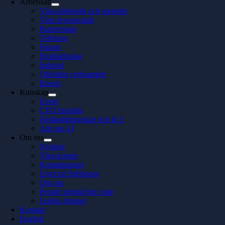
Arbetssätt
Våra arbetssätt och metoder
Våra leveranssätt
Partnerskap
Telekom
Finans
Produktbolag
Industri
Offentlig verksamhet
Energi
Kunskap
Event
CTO Insights
Nedladdningsbart och In 5
Allt om AI
Om oss
Nyheter
Våra kontor
Konsultquizet
Livet på Softhouse
Om oss
People behind the code
Lediga tjänster
Kontakt
English