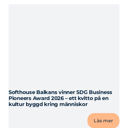
Skanör
till
AI-
revolu
–
30
år
med
Mikael
Reinho
Softhouse Balkans vinner SDG Business
Pioneers Award 2026 – ett kvitto på en
kultur byggd kring människor
Läs mer