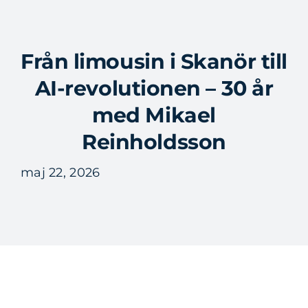
Fortsätt
till
Tog
innehållet
Från limousin i Skanör till
Nav
AI-revolutionen – 30 år
med Mikael
Reinholdsson
maj 22, 2026