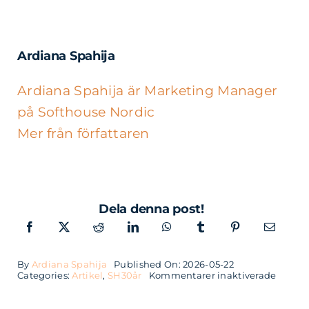
Ardiana Spahija
Ardiana Spahija är Marketing Manager
på Softhouse Nordic
Mer från författaren
Dela denna post!
By
Ardiana Spahija
Published On: 2026-05-22
för
Categories:
Artikel
,
SH30år
Kommentarer inaktiverade
Från
limous
i