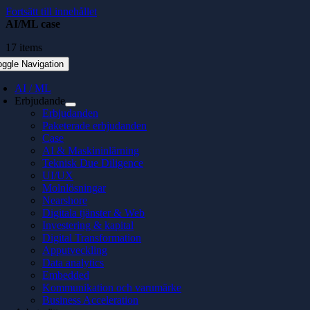
Fortsätt till innehållet
AI/ML case
17 items
oggle Navigation
AI / ML
Erbjudande
Erbjudanden
Paketerade erbjudanden
Case
AI & Maskininlärning
Teknisk Due Diligence
UI/UX
Molnlösningar
Nearshore
Digitala tjänster & Web
Investering & kapital
Digital Transformation
Apputveckling
Data analytics
Embedded
Kommunikation och varumärke
Business Acceleration