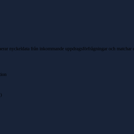
raherar nyckeldata från inkommande uppdragsförfrågningar och matchar 
tion
)