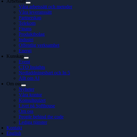
Arbetssätt
Våra arbetssätt och metoder
Våra leveranssätt
Partnerskap
Telekom
Finans
Produktbolag
Industri
Offentlig verksamhet
Energi
Kunskap
Event
CTO Insights
Nedladdningsbart och In 5
Allt om AI
Om oss
Nyheter
Våra kontor
Konsultquizet
Livet på Softhouse
Om oss
People behind the code
Lediga tjänster
Kontakt
English